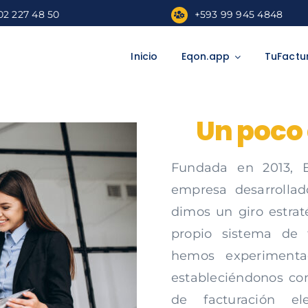
02 227 48 50
+593 99 945 4848
Inicio
Eqon.app
TuFactu
Un poco 
Fundada en 2013, 
empresa desarrollado
dimos un giro estra
propio sistema de f
hemos experimenta
estableciéndonos co
de facturación el