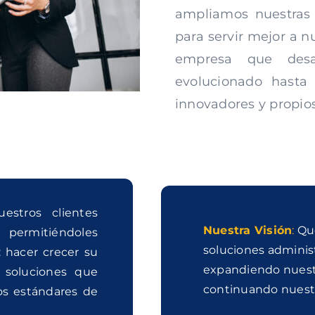
ampliamos nuestras 
para servir mejor a 
empresa que desar
evolucionado hasta
innovadores y propios
estros clientes
Nuestra Visión
:
Que
, permitiéndoles
soluciones adminis
 hacer crecer su
expandiendo nuestr
 soluciones que
continuando nuestr
os estándares de