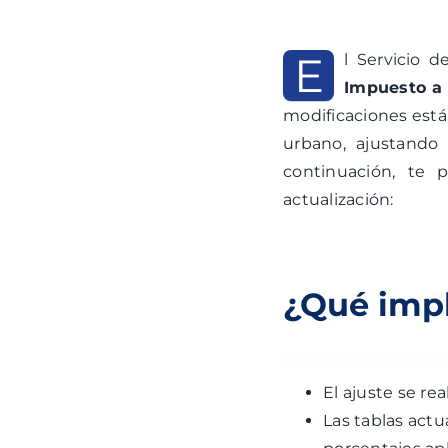
E
l
Servicio d
Impuesto a 
modificaciones están
urbano, ajustando 
continuación, te
actualización:
¿Qué impl
El ajuste se rea
Las tablas actu