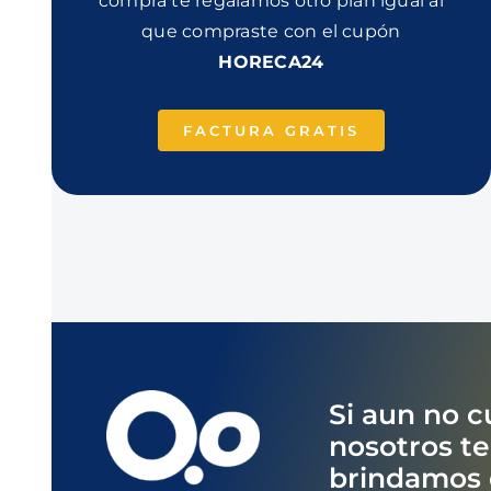
compra te regalamos otro plan igual al
que compraste con el cupón
HORECA24
FACTURA GRATIS
Si aun no c
nosotros t
brindamos d