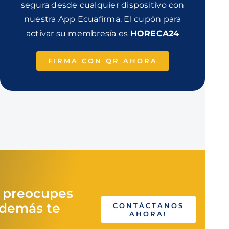
segura desde cualquier dispositivo con
nuestra App Ecuafirma. El cupón para
activar su membresía es
HORECA24
FIRMA CON QR AHORA
e preocupes
además te
CONTÁCTANOS
AHORA!