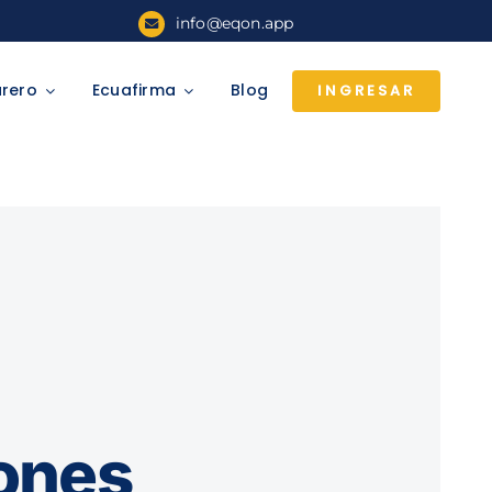
info@eqon.app
urero
Ecuafirma
Blog
INGRESAR
iones