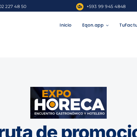
02 227 48 50
+593 99 945 4848
Inicio
Eqon.app
TuFact
ruta de promoc