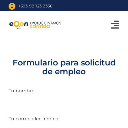
Skip
+593 98 123 2336
to
content
Tog
Nav
Inicio
Formulario para solicitud
Eqon.app
de empleo
TuFacturero
Ecuafirma
Tu nombre
Blog
Ingresar
Tu correo electrónico