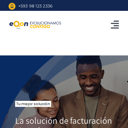
Skip
+593 98 123 2336
to
content
Tog
Nav
Inicio
Eqon.app
TuFacturero
Ecuafirma
Blog
Tu mejor solución
La solución de facturación
Ingresar